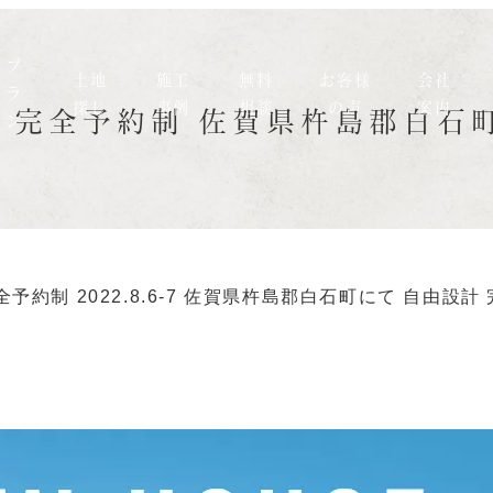
プ
土地
施工
無料
お客様
会社
ラ
探し
事例
相談
の声
案内
6-7 完全予約制 佐賀県杵島郡白
ン
制 2022.8.6-7 佐賀県杵島郡白石町にて 自由設