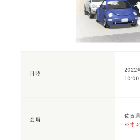
202
日時
10:0
佐賀
会場
※オ