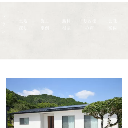
プ
土地
施工
無料
お客様
会社
ラ
探し
事例
相談
の声
案内
ン