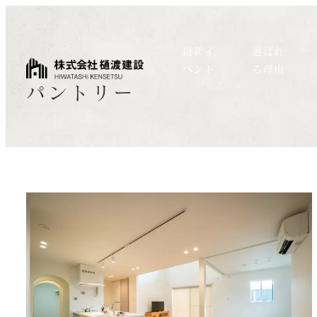
最新イ
選ばれ
ベント
る理由
パントリー