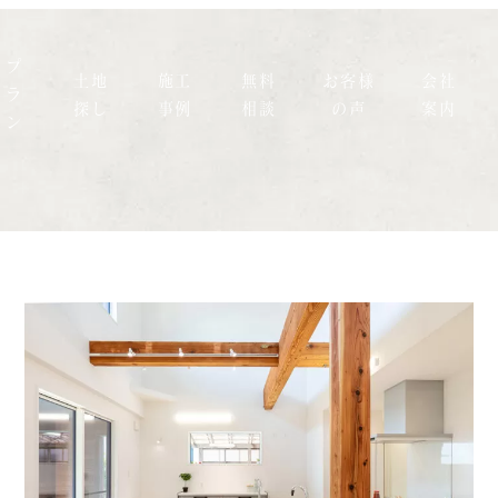
プ
土地
施工
無料
お客様
会社
ラ
探し
事例
相談
の声
案内
ン