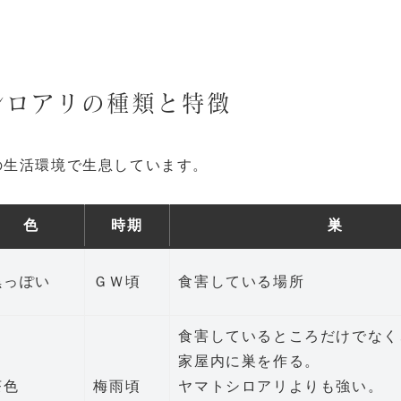
シロアリの種類と特徴
の生活環境で生息しています。
色
時期
巣
黒っぽい
ＧＷ頃
食害している場所
食害しているところだけでなく
家屋内に巣を作る。
茶色
梅雨頃
ヤマトシロアリよりも強い。