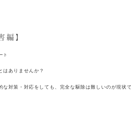
プ
土地
施工
無料
お客様
会社
ラ
探し
事例
相談
の声
案内
ン
害編】
ート
とはありませんか？
的な対策・対応をしても、完全な駆除は難しいのが現状