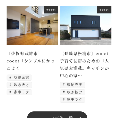
cocot
cocot
［佐賀県武雄市］
【長崎県松浦市】cocot
cocot「シンプルにかっ
子育て世帯のための「人
こよく」
気要素満載。キッチンが
中心の家…
収納充実
吹き抜け
収納充実
家事ラク
吹き抜け
家事ラク