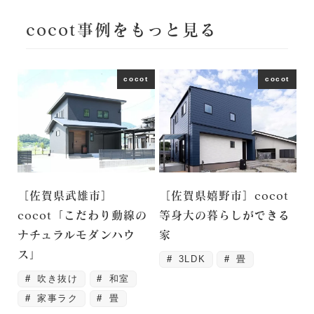
cocot事例をもっと見る
cocot
cocot
［佐賀県武雄市］
［佐賀県嬉野市］cocot
cocot「こだわり動線の
等身大の暮らしができる
ナチュラルモダンハウ
家
ス」
3LDK
畳
吹き抜け
和室
家事ラク
畳