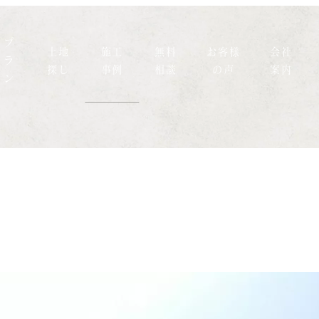
プ
土地
施工
無料
お客様
会社
ラ
探し
事例
相談
の声
案内
ン