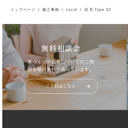
トップページ
施工事例
cocot
旧 B-Type 02
無料相談会
家づくりやお金についてのご相
談を毎日無料で承っています。