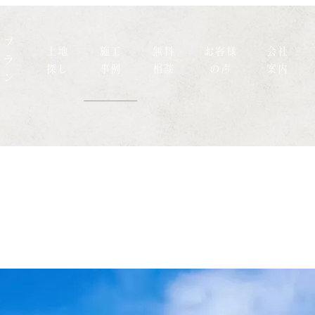
プ
土地
施工
無料
お客様
会社
ラ
探し
事例
相談
の声
案内
ン